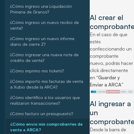
¿Cómo ingreso una Liquidación
Primaria de Granos?
Al crear el
¿Cómo ingreso un nuevo recibo de
comprobante
venta?
En el caso de que
¿Cómo ingreso un nuevo informe
estés
diario de cierre Z?
confeccionando un
¿Cómo ingresar una nueva nota de
comprobante
crédito de venta?
nuevo, podrás hacer
click directamente
¿Cómo imprimo mis tickets?
en “
Guardar y
¿Cómo importo mis facturas de venta
Enviar a ARCA
”
a Xubio desde la ARCA?
¿Cómo identifico a los usuarios que
Al ingresar a
realizaron transacciones?
un
¿Cómo facturo un presupuesto?
comprobante
¿Cómo envío mis comprobantes de
Desde la barra de
venta a ARCA?