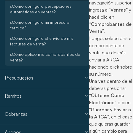
navegación superior
¿Cómo configuro percepciones
ingresá a “
Ventas
” y
automáticas en ventas?
hacé clic en
¿Cómo configuro mi impresora
“
Comprobantes de
térmica?
Venta
”.
Luego, seleccioná el
¿Cómo configuro el envío de mis
facturas de venta?
comprobante de
venta que deseás
¿Cómo aplico mis comprobantes de
enviar a ARCA
venta?
haciendo click sobre
su número.
expand_more
Presupuestos
Una vez dentro de él
deberás presionar
“
Obtener Comp.
expand_more
Remitos
Electrónico
” o bien
“
Guardar y Enviar a
expand_more
Cobranzas
la ARCA
”, en el caso
que quieras guardar
algún cambio para
expand_more
Abonos