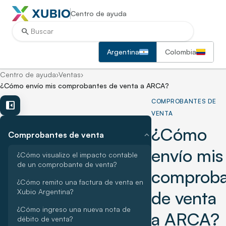
Centro de ayuda
search
Argentina
Colombia
Centro de ayuda
›
Ventas
›
¿Cómo envío mis comprobantes de venta a ARCA?
COMPROBANTES DE
left_panel_close
VENTA
¿Cómo
expand_more
Comprobantes de venta
envío mis
¿Cómo visualizo el impacto contable
de un comprobante de venta?
comproba
¿Cómo remito una factura de venta en
Xubio Argentina?
de venta
¿Cómo ingreso una nueva nota de
a ARCA?
débito de venta?