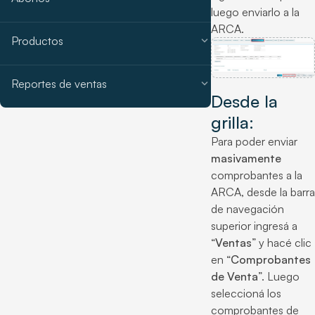
luego enviarlo a la
ARCA.
expand_more
Productos
expand_more
Reportes de ventas
Desde la
grilla:
Para poder enviar
masivamente
comprobantes a la
ARCA, desde la barra
de navegación
superior ingresá a
“
Ventas
” y hacé clic
en “
Comprobantes
de Venta
”. Luego
seleccioná los
comprobantes de