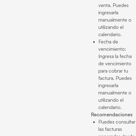
venta. Puedes
ingresarla
manualmente o
utilizando el
calendario.
Fecha de
vencimiento:
Ingresa la fecha
de vencimiento
para cobrar tu
factura. Puedes
ingresarla
manualmente o
utilizando el
calendario.
Recomendaciones
Puedes consultar
las facturas