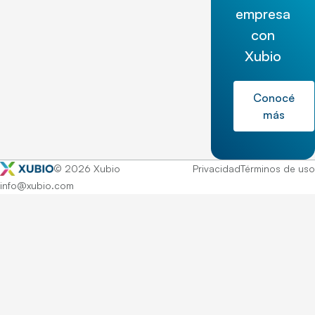
empresa
con
Xubio
Conocé
más
© 2026 Xubio
Privacidad
Términos de uso
info@xubio.com