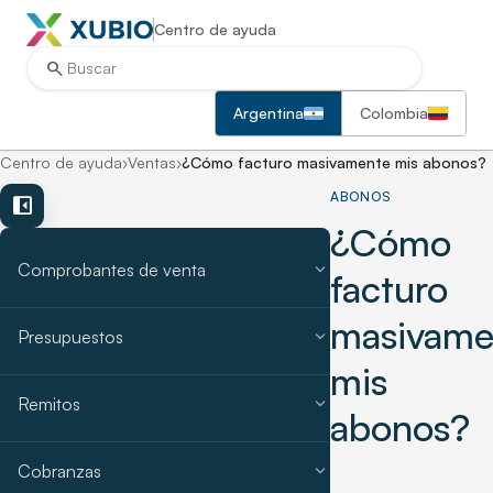
Centro de ayuda
search
Argentina
Colombia
Centro de ayuda
›
Ventas
›
¿Cómo facturo masivamente mis abonos?
ABONOS
left_panel_close
¿Cómo
expand_more
Comprobantes de venta
facturo
masivame
expand_more
Presupuestos
mis
expand_more
Remitos
abonos?
expand_more
Cobranzas