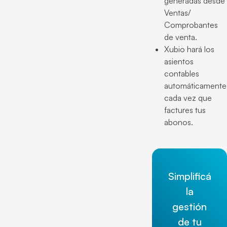
generadas desde
Ventas/
Comprobantes
de venta.
Xubio hará los
asientos
contables
automáticamente
cada vez que
factures tus
abonos.
Simplificá
la
gestión
de tu