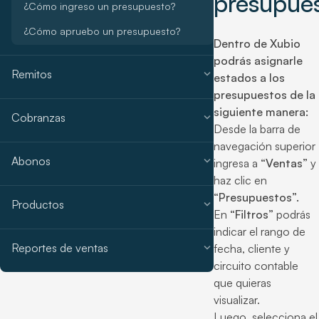
presupue
¿Cómo ingreso un presupuesto?
¿Cómo apruebo un presupuesto?
Dentro de Xubio
podrás asignarle
expand_more
Remitos
estados a los
presupuestos de la
siguiente manera:
expand_more
Cobranzas
Desde la barra de
navegación superior
expand_more
Abonos
ingresa a
“Ventas”
y
haz clic en
“Presupuestos”.
expand_more
Productos
En
“Filtros”
podrás
indicar el rango de
expand_more
Reportes de ventas
fecha, cliente y
circuito contable
que quieras
visualizar.
Luego, selecciona el