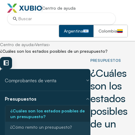
Centro de ayuda
search
Argentina
Colombia
Centro de ayuda
›
Ventas
›
¿Cuáles son los estados posibles de un presupuesto?
PRESUPUESTOS
left_panel_close
¿Cuáles
expand_more
Comprobantes de venta
son los
estados
expand_more
Presupuestos
posibles
¿Cuáles son los estados posibles de
un presupuesto?
de un
¿Cómo remito un presupuesto?