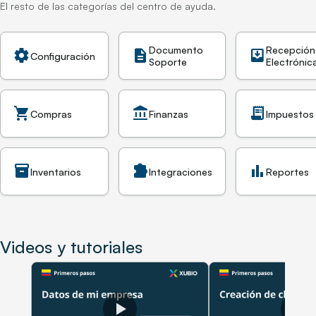
El resto de las categorías del centro de ayuda.
Documento
Recepción
settings
description
move_to_inbox
Configuración
Soporte
Electrónic
shopping_cart
account_balance
receipt_long
Compras
Finanzas
Impuestos
inventory_2
extension
bar_chart
Inventarios
Integraciones
Reportes
Videos y tutoriales