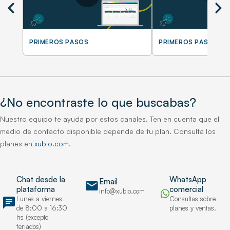
chevron_left
chevron_right
PRIMEROS PASOS
PRIMEROS PASOS
¿No encontraste lo que buscabas?
Nuestro equipo te ayuda por estos canales. Ten en cuenta que el
medio de contacto disponible depende de tu plan. Consulta los
planes en
xubio.com
.
Chat desde la
WhatsApp
Email
mail
plataforma
comercial
info@xubio.com
chat
Lunes a viernes
Consultas sobre
de 8:00 a 16:30
planes y ventas.
hs (excepto
feriados)