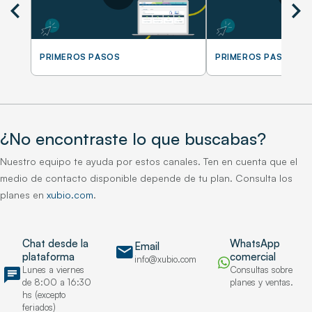
chevron_left
chevron_right
PRIMEROS PASOS
PRIMEROS PASOS
¿No encontraste lo que buscabas?
Nuestro equipo te ayuda por estos canales. Ten en cuenta que el
medio de contacto disponible depende de tu plan. Consulta los
planes en
xubio.com
.
Chat desde la
WhatsApp
Email
mail
plataforma
comercial
info@xubio.com
chat
Lunes a viernes
Consultas sobre
de 8:00 a 16:30
planes y ventas.
hs (excepto
feriados)