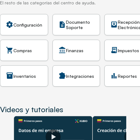
El resto de las categorías del centro de ayuda.
Documento
Recepción
settings
description
move_to_inbox
Configuración
Soporte
Electrónic
shopping_cart
account_balance
receipt_long
Compras
Finanzas
Impuestos
inventory_2
extension
bar_chart
Inventarios
Integraciones
Reportes
Videos y tutoriales