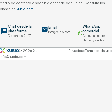
medio de contacto disponible depende de tu plan. Consultá los
planes en
xubio.com
.
Chat desde la
WhatsApp
Email
mail
chat
plataforma
comercial
info@xubio.com
Disponible 24/7
Consultas sobre
planes y ventas.
© 2026 Xubio
Privacidad
Términos de uso
info@xubio.com