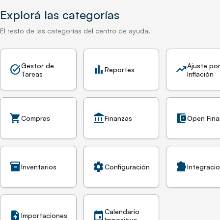
Explorá las categorías
El resto de las categorías del centro de ayuda.
Gestor de
Ajuste po
task_alt
bar_chart
trending_up
Reportes
Tareas
Inflación
shopping_cart
account_balance
account_balance_wallet
Compras
Finanzas
Open Fin
inventory_2
settings
extension
Inventarios
Configuración
Integraci
Calendario
upload_file
event
Importaciones
Impositivo