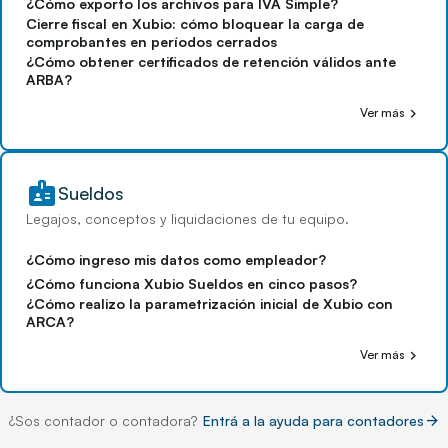
¿Cómo exporto los archivos para IVA Simple?
Cierre fiscal en Xubio: cómo bloquear la carga de
comprobantes en períodos cerrados
¿Cómo obtener certificados de retención válidos ante
ARBA?
chevron_right
Ver más
badge
Sueldos
Legajos, conceptos y liquidaciones de tu equipo.
¿Cómo ingreso mis datos como empleador?
¿Cómo funciona Xubio Sueldos en cinco pasos?
¿Cómo realizo la parametrización inicial de Xubio con
ARCA?
chevron_right
Ver más
arrow_forward
¿Sos contador o contadora?
Entrá a la ayuda para contadores