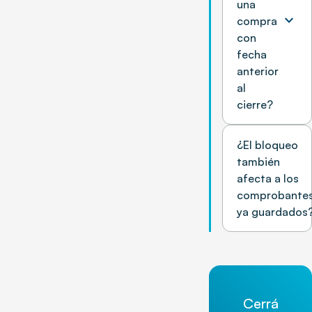
una
expand_more
compra
con
fecha
anterior
al
cierre?
¿El bloqueo
también
afecta a los
comprobante
ya guardados
Cerrá