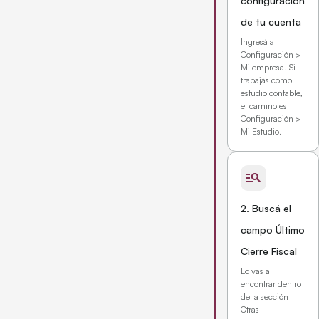
configuración
de tu cuenta
Ingresá a
Configuración >
Mi empresa. Si
trabajás como
estudio contable,
el camino es
Configuración >
Mi Estudio.
manage_search
2. Buscá el
campo Último
Cierre Fiscal
Lo vas a
encontrar dentro
de la sección
Otras