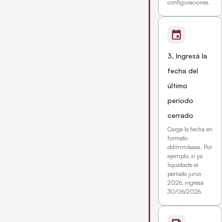
configuraciones.
event
3. Ingresá la
fecha del
último
período
cerrado
Cargá la fecha en
formato
dd/mm/aaaa. Por
ejemplo, si ya
liquidaste el
período junio
2026, ingresá
30/06/2026.