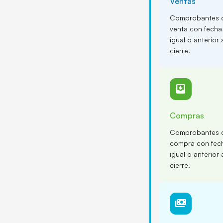
Ventas
Comprobantes 
venta con fecha
igual o anterior 
cierre.
move_to_inbox
Compras
Comprobantes 
compra con fec
igual o anterior 
cierre.
payments