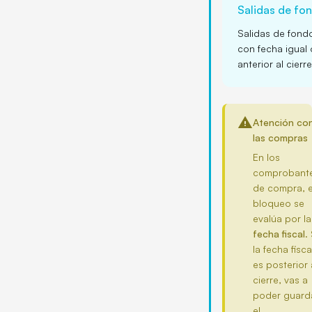
Salidas de fo
Salidas de fond
con fecha igual 
anterior al cierre
warning
Atención co
las compras
En los
comprobant
de compra, e
bloqueo se
evalúa por la
fecha fiscal
. 
la fecha fisca
es posterior 
cierre, vas a
poder guard
el