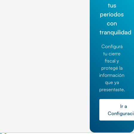
tus
períodos
con
tranquilidad
Configurá
tu cierre
fiscal y
protegé la
información
que ya
presentaste.
Ir a
Configurac