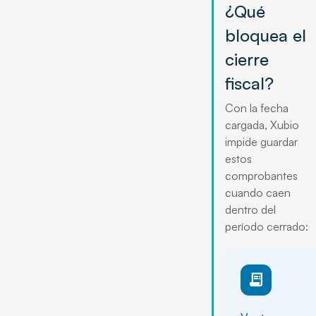
¿Qué
bloquea el
cierre
fiscal?
Con la fecha
cargada, Xubio
impide guardar
estos
comprobantes
cuando caen
dentro del
período cerrado:
receipt_long