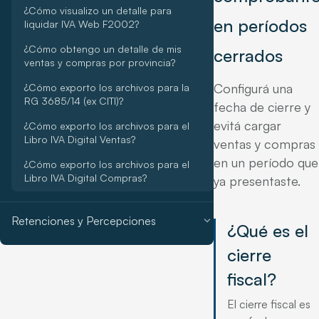
¿Cómo visualizo un detalle para
en períodos
liquidar IVA Web F2002?
¿Cómo obtengo un detalle de mis
cerrados
ventas y compras por provincia?
Configurá una
¿Cómo exporto los archivos para la
RG 3685/14 (ex CITI)?
fecha de cierre y
evitá cargar
¿Cómo exporto los archivos para el
Libro IVA Digital Ventas?
ventas y compras
en un período que
¿Cómo exporto los archivos para el
Libro IVA Digital Compras?
ya presentaste.
expand_more
Retenciones y Percepciones
¿Qué es el
cierre
fiscal?
El cierre fiscal es