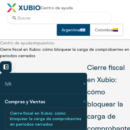
Centro de ayuda
search
Argentina
Colombia
Centro de ayuda
›
Impuestos
›
Cierre fiscal en Xubio: cómo bloquear la carga de comprobantes en
períodos cerrados
Cierre fiscal
left_panel_close
en Xubio:
expand_more
IVA
cómo
expand_more
Compras y Ventas
bloquear la
Cierre fiscal en Xubio: cómo
carga de
bloquear la carga de comprobantes
en períodos cerrados
comprobante