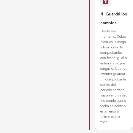
save
4. Guardá los
cambios
Desde ese
momento, Xubio
bloquea la carga
y la edición de
comprobantes
con fecha igual o
anterior a la que
cargaste. Cuando
intentes guardar
un comprobante
dentro del
período cerrado,
vas a ver un aviso
indicando que la
fecha coincide o
es anterior al
último cierre
fiscal.