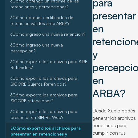
para
¿Cómo obtengo un informe de las
retenciones y percepciones?
presentar
¿Cómo obtener certificados de
retención válidos ante ARBA?
en
¿Cómo ingreso una nueva retención?
retencion
¿Cómo ingreso una nueva
y
percepción?
¿Cómo exporto los archivos para SIRE
percepci
Retenidos?
en
¿Cómo exporto los archivos para
SICORE Sujetos Retenidos?
ARBA?
¿Cómo exporto los archivos para
SICORE retenciones?
Desde Xubio podés
¿Cómo exporto los archivos para
presentar en SIFERE Web?
generar los archivos
necesarios para
¿Cómo exporto los archivos para
cumplir con tus
presentar en retenciones y