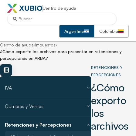
Centro de ayuda
search
Argentina
Colombia
Centro de ayuda
›
Impuestos
›
¿Cómo exporto los archivos para presentar en retenciones y
percepciones en ARBA?
RETENCIONES Y
left_panel_close
PERCEPCIONES
¿Cómo
expand_more
IVA
exporto
expand_more
Compras y Ventas
los
archivos
expand_more
Retenciones y Percepciones