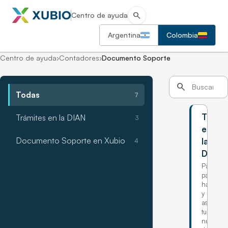
search
Centro de ayuda
Argentina
Colombia
Centro de ayuda
›
Contadores
›
Documento Soporte
Documento Soporte
search
Todas
7
Trámi
Trámites en la DIAN
3
en
Documento Soporte en Xubio
la
4
DIAN
Pasos
para
habilitart
y
asociar
tu
numerac