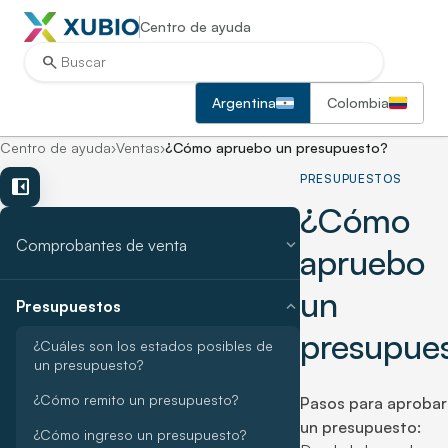
Centro de ayuda
search
Argentina
Colombia
Centro de ayuda
›
Ventas
›
¿Cómo apruebo un presupuesto?
PRESUPUESTOS
left_panel_close
¿Cómo
expand_more
Comprobantes de venta
apruebo
un
expand_more
Presupuestos
presupue
¿Cuáles son los estados posibles de
un presupuesto?
¿Cómo remito un presupuesto?
Pasos para aprobar
un presupuesto:
¿Cómo ingreso un presupuesto?