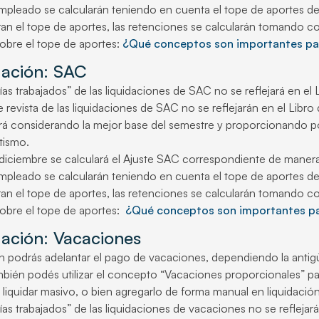
mpleado se calcularán teniendo en cuenta el tope de aportes d
an el tope de aportes, las retenciones se calcularán tomando c
obre el tope de aportes:
¿Qué conceptos son importantes par
dación: SAC
as trabajados” de las liquidaciones de SAC no se reflejará en el L
 revista de las liquidaciones de SAC no se reflejarán en el Libro 
rá considerando la mejor base del semestre y proporcionando por
tismo.
diciembre se calculará el Ajuste SAC correspondiente de maner
mpleado se calcularán teniendo en cuenta el tope de aportes d
an el tope de aportes, las retenciones se calcularán tomando c
sobre el tope de aportes:
¿Qué conceptos son importantes par
dación: Vacaciones
ón podrás adelantar el pago de vacaciones, dependiendo la anti
ién podés utilizar el concepto “Vacaciones proporcionales” par
liquidar masivo, o bien agregarlo de forma manual en liquidación 
as trabajados” de las liquidaciones de vacaciones no se reflejará