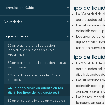
Tipo de liqui
expand_more
Fórmulas en Xubio
La “Cantidad de dí
pero puedes edita
expand_more
Novedades
Las situaciones de
coincidir con el p
expand_more
Liquidaciones
Los aportes del e
liquidación
super
¿Cómo genero una liquidación
tener en cuenta 
individual de sueldos en Xubio
Argentina?
Tipo de liqu
¿Cómo genero una liquidación masiva
La “Cantidad de dí
de sueldos?
pero puedes edita
días trabajados d
¿Cómo duplico una liquidación de
sueldos?
Las situaciones de
coincidir con el 
¿Qué debo tener en cuenta en los
quincena será la 
distintos tipos de liquidaciones?
Las bases imponi
¿Cómo realizo la impresión masiva de
también, en caso 
recibos de sueldo?