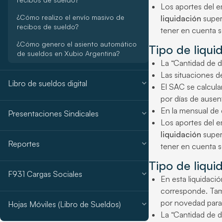
Los aportes del e
¿Cómo realizo el envío masivo de
liquidación
super
recibos de sueldo?
tener en cuenta s
¿Cómo genero el asiento automático
Tipo de liqui
de sueldos en Xubio Argentina?
La “Cantidad de dí
Las situaciones de
expand_more
Libro de sueldos digital
El SAC se calcula
por días de ausen
En la mensual de 
expand_more
Presentaciones Sindicales
Los aportes del e
liquidación
super
expand_more
Reportes
tener en cuenta 
Tipo de liqui
expand_more
F931 Cargas Sociales
En esta liquidaci
corresponde. Tamb
por novedad para 
expand_more
Hojas Móviles (Libro de Sueldos)
La “Cantidad de dí