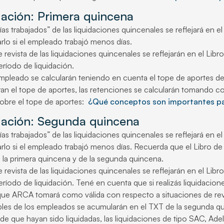
dación: Primera quincena
as trabajados” de las liquidaciones quincenales se reflejará en el 
rlo si el empleado trabajó menos días.
 revista de las liquidaciones quincenales se reflejarán en el Lib
eríodo de liquidación.
mpleado se calcularán teniendo en cuenta el tope de aportes d
an el tope de aportes, las retenciones se calcularán tomando c
sobre el tope de aportes:
¿Qué conceptos son importantes par
idación: Segunda quincena
as trabajados” de las liquidaciones quincenales se reflejará en el 
rlo si el empleado trabajó menos días. Recuerda que el Libro de 
e la primera quincena y de la segunda quincena.
 revista de las liquidaciones quincenales se reflejarán en el Lib
período de liquidación. Tené en cuenta que si realizás liquidaci
que ARCA tomará como válida con respecto a situaciones de rev
bles de los empleados se acumularán en el TXT de la segunda q
de que hayan sido liquidadas, las liquidaciones de tipo SAC, Adel