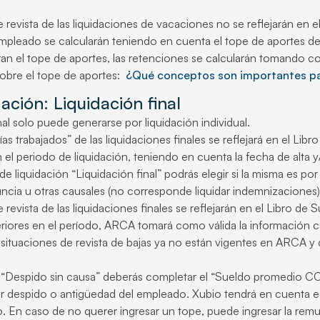
 revista de las liquidaciones de vacaciones no se reflejarán en el
mpleado se calcularán teniendo en cuenta el tope de aportes d
an el tope de aportes, las retenciones se calcularán tomando c
sobre el tope de aportes:
¿Qué conceptos son importantes par
ación: Liquidación final
al solo puede generarse por liquidación individual.
as trabajados” de las liquidaciones finales se reflejará en el Libr
n el periodo de liquidación, teniendo en cuenta la fecha de alta 
o de liquidación “Liquidación final” podrás elegir si la misma es 
ncia u otras causales (no corresponde liquidar indemnizaciones)
 revista de las liquidaciones finales se reflejarán en el Libro de
eriores en el período, ARCA tomará como válida la información car
situaciones de revista de bajas ya no están vigentes en ARCA y 
 “Despido sin causa” deberás completar el “Sueldo promedio CCT
 despido o antigüedad del empleado. Xubio tendrá en cuenta est
. En caso de no querer ingresar un tope, puede ingresar la rem