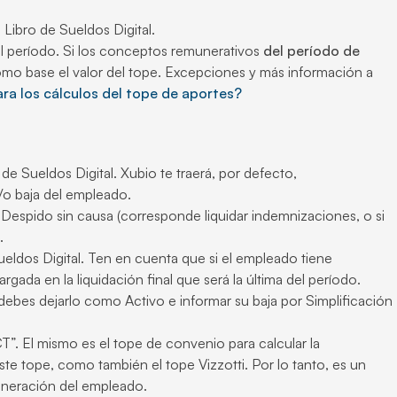
 Libro de Sueldos Digital.
el período. Si los conceptos remunerativos
del período de
omo base el valor del tope. Excepciones y más información a
a los cálculos del tope de aportes?
o de Sueldos Digital. Xubio te traerá, por defecto,
y/o baja del empleado.
por Despido sin causa (corresponde liquidar indemnizaciones, o si
.
 Sueldos Digital. Ten en cuenta que si el empleado tiene
gada en la liquidación final que será la última del período.
debes dejarlo como Activo e informar su baja por Simplificación
”. El mismo es el tope de convenio para calcular la
e tope, como también el tope Vizzotti. Por lo tanto, es un
uneración del empleado.