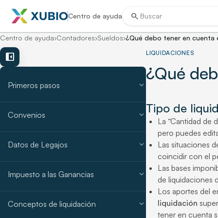
search
Centro de ayuda
Centro de ayuda
›
Contadores
›
Sueldos
›
¿Qué debo tener en cuenta en
LIQUIDACIONES
left_panel_close
¿Qué debo
expand_more
Primeros pasos
Tipo de liqui
expand_more
Convenios
La “Cantidad de dí
pero puedes edita
expand_more
Datos de Legajos
Las situaciones de
coincidir con el p
Las bases imponib
expand_more
Impuesto a las Ganancias
de liquidaciones 
Los aportes del e
liquidación
super
expand_more
Conceptos de liquidación
tener en cuenta s