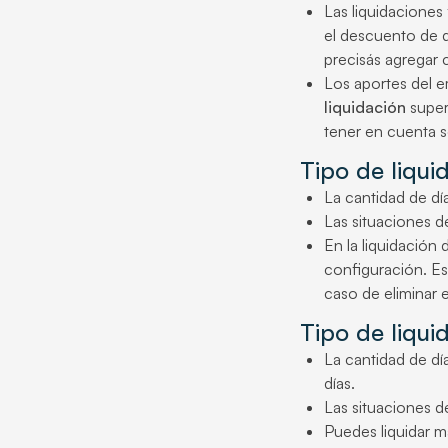
Las liquidaciones
el descuento de d
precisás agregar
Los aportes del e
liquidación
super
tener en cuenta s
Tipo de liqui
La cantidad de día
Las situaciones de
En la liquidación
configuración. Es
caso de eliminar e
Tipo de liqui
La cantidad de día
días.
Las situaciones de
Puedes liquidar má