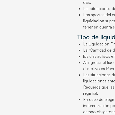
días.
Las situaciones de
Los aportes del e
liquidación
super
tener en cuenta 
Tipo de liquid
La Liquidación Fin
La “Cantidad de dí
los días activos e
Al ingresar el tip
el motivo es Renu
Las situaciones de
liquidaciones ant
Recuerda que las 
registral.
En caso de elegir
indemnización por
campo obligatorio