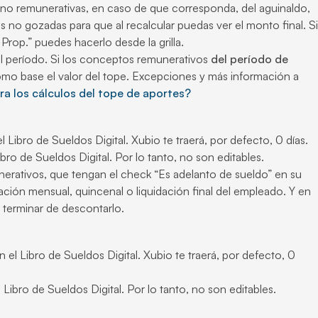
s no remunerativas, en caso de que corresponda, del aguinaldo,
s no gozadas para que al recalcular puedas ver el monto final. Si
op.” puedes hacerlo desde la grilla.
el período. Si los conceptos remunerativos
del período de
omo base el valor del tope. Excepciones y más información a
a los cálculos del tope de aportes?
l Libro de Sueldos Digital. Xubio te traerá, por defecto, 0 días.
ibro de Sueldos Digital. Por lo tanto, no son editables.
nerativos, que tengan el check “Es adelanto de sueldo” en su
ción mensual, quincenal o liquidación final del empleado. Y en
a terminar de descontarlo.
n el Libro de Sueldos Digital. Xubio te traerá, por defecto, 0
l Libro de Sueldos Digital. Por lo tanto, no son editables.