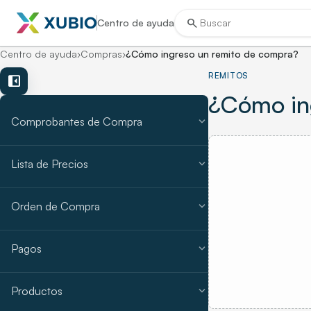
search
Centro de ayuda
Centro de ayuda
›
Compras
›
¿Cómo ingreso un remito de compra?
REMITOS
left_panel_close
¿Cómo in
expand_more
Comprobantes de Compra
expand_more
Lista de Precios
expand_more
Orden de Compra
expand_more
Pagos
expand_more
Productos