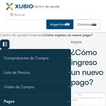
Centro de ayuda
search
Argentina
Colombia
Centro de ayuda
›
Compras
›
¿Cómo ingreso un nuevo pago?
PAGOS
left_panel_close
¿Cómo
expand_more
Comprobantes de Compra
ingreso
un nuevo
expand_more
Lista de Precios
pago?
expand_more
Orden de Compra
expand_more
Pagos