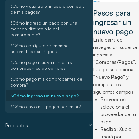
¿Cómo visualizo el impacto contable
Pasos para
de mis pagos?
ingresar un
¿Cómo ingreso un pago con una
moneda distinta a la del
nuevo pago
comprobante?
En la barra de
¿Cómo configuro retenciones
navegación superior
automáticas en Pagos?
ingresa a
“Compras/Pagos”.
¿Cómo pago masivamente mis
comprobantes de compra?
Luego, selecciona
“Nuevo Pago”
y
¿Cómo pago mis comprobantes de
completa los
compra?
siguientes campos:
¿Cómo ingreso un nuevo pago?
Proveedor:
selecciona el
¿Cómo envío mis pagos por email?
proveedor de tu
pago.
expand_more
Productos
Recibo:
Xubio
traerá por