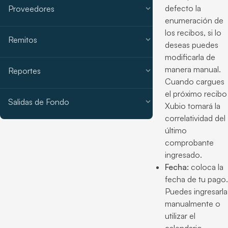
defecto la
expand_more
Proveedores
enumeración de
los recibos, si lo
expand_more
Remitos
deseas puedes
modificarla de
manera manual.
expand_more
Reportes
Cuando cargues
el próximo recibo
expand_more
Salidas de Fondo
Xubio tomará la
correlatividad del
último
comprobante
ingresado.
Fecha:
coloca la
fecha de tu pago.
Puedes ingresarla
manualmente o
utilizar el
calendario.