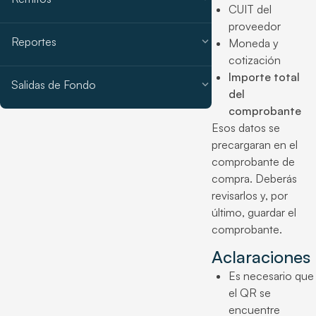
CUIT del
proveedor
expand_more
Reportes
Moneda y
cotización
Importe total
expand_more
Salidas de Fondo
del
comprobante
Esos datos se
precargaran en el
comprobante de
compra. Deberás
revisarlos y, por
último, guardar el
comprobante.
Aclaraciones
Es necesario que
el QR se
encuentre