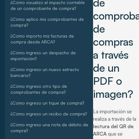
de
¿Cómo visualizo el impacto contable
de un comprobante de compra?
comproba
¿Cómo aplico mis comprobantes de
de
compra?
¿Cómo importo mis facturas de
compras
compra desde ARCA?
a través
¿Cómo ingreso un despacho de
importación?
de un
¿Cómo ingreso un nuevo extracto
bancario?
PDF o
¿Cómo ingreso otro tipo de
imagen?
comprobantes de compra?
¿Cómo ingreso un tique de compra?
La importación se
¿Cómo ingreso un recibo de compra?
realiza a través de la
¿Cómo ingreso una nota de débito de
lectura del QR de
compra?
ARCA
que se