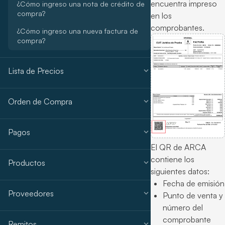
encuentra impreso
¿Cómo ingreso una nota de crédito de
compra?
en los
comprobantes.
¿Cómo ingreso una nueva factura de
compra?
expand_more
Lista de Precios
expand_more
Orden de Compra
expand_more
Pagos
El QR de ARCA
contiene los
expand_more
Productos
siguientes datos:
Fecha de emisión
expand_more
Proveedores
Punto de venta y
número del
comprobante
expand_more
Remitos