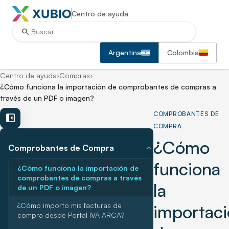
Centro de ayuda
search
Argentina
Colombia
Centro de ayuda
›
Compras
›
¿Cómo funciona la importación de comprobantes de compras a
través de un PDF o imagen?
COMPROBANTES DE
left_panel_close
COMPRA
¿Cómo
expand_more
Comprobantes de Compra
funciona
¿Cómo funciona la importación de
comprobantes de compras a través
la
de un PDF o imagen?
¿Cómo importo mis facturas de
importac
compra desde Portal IVA ARCA?