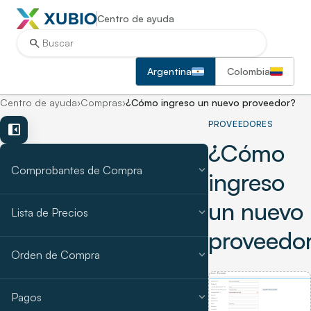
Centro de ayuda
search
Argentina
Colombia
Centro de ayuda
›
Compras
›
¿Cómo ingreso un nuevo proveedor?
PROVEEDORES
left_panel_close
¿Cómo
expand_more
Comprobantes de Compra
ingreso
un nuevo
expand_more
Lista de Precios
proveedo
expand_more
Orden de Compra
expand_more
Pagos