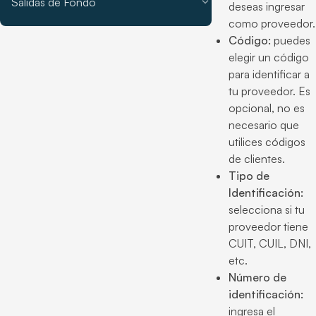
expand_more
Salidas de Fondo
deseas ingresar
como proveedor.
Código:
puedes
elegir un código
para identificar a
tu proveedor. Es
opcional, no es
necesario que
utilices códigos
de clientes.
Tipo de
Identificación:
selecciona si tu
proveedor tiene
CUIT, CUIL, DNI,
etc.
Número de
identificación:
ingresa el