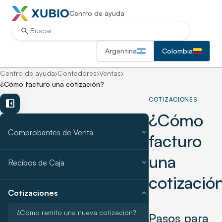
Centro de ayuda
search
Argentina
Colombia
Centro de ayuda
›
Contadores
›
Ventas
›
¿Cómo facturo una cotización?
COTIZACIONES
left_panel_close
¿Cómo
expand_more
Comprobantes de Venta
facturo
una
expand_more
Recibos de Caja
cotizació
expand_more
Cotizaciones
¿Cómo remito una nueva cotización?
Pasos para