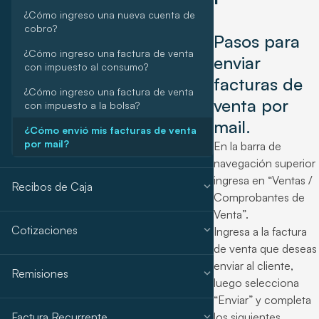
¿Cómo ingreso una nueva cuenta de
cobro?
Pasos para
¿Cómo ingreso una factura de venta
enviar
con impuesto al consumo?
facturas de
¿Cómo ingreso una factura de venta
venta por
con impuesto a la bolsa?
mail.
¿Cómo envió mis facturas de venta
por mail?
En la barra de
navegación superior
ingresa en “Ventas /
expand_more
Recibos de Caja
Comprobantes de
Venta”.
expand_more
Cotizaciones
Ingresa a la factura
de venta que deseas
enviar al cliente,
expand_more
Remisiones
luego selecciona
“Enviar” y completa
expand_more
Factura Recurrente
los siguientes