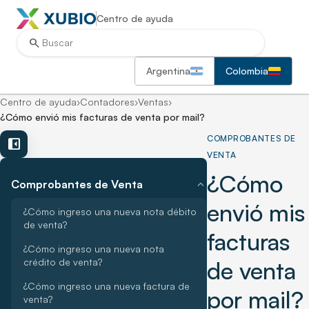
Centro de ayuda
search
Argentina
Colombia
Centro de ayuda
›
Contadores
›
Ventas
›
¿Cómo envió mis facturas de venta por mail?
COMPROBANTES DE
left_panel_close
VENTA
¿Cómo
expand_more
Comprobantes de Venta
envió mis
¿Cómo ingreso una nueva nota débito
de venta?
facturas
¿Cómo ingreso una nueva nota
crédito de venta?
de venta
¿Cómo ingreso una nueva factura de
por mail?
venta?