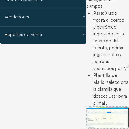
campos:
Para:
Xubio
expand_more
Vendedores
traerá el correo
electrónico
ingresado en la
expand_more
Reportes de Venta
creación del
cliente, podrás
ingresar otros
correos
separados por “;”.
Plantilla de
Mails:
selecciona
la plantilla que
desees usar para
el mail.