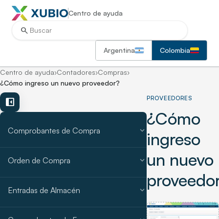
Centro de ayuda
search
Argentina
Colombia
Centro de ayuda
›
Contadores
›
Compras
›
¿Cómo ingreso un nuevo proveedor?
PROVEEDORES
left_panel_close
¿Cómo
expand_more
Comprobantes de Compra
ingreso
un nuevo
expand_more
Orden de Compra
proveedo
expand_more
Entradas de Almacén