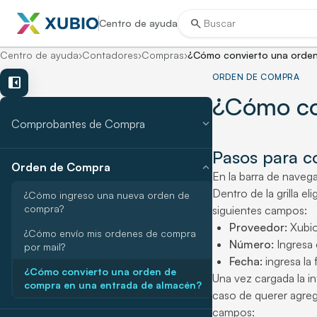
search
Centro de ayuda
Centro de ayuda
›
Contadores
›
Compras
›
¿Cómo convierto una orden
ORDEN DE COMPRA
left_panel_close
¿Cómo co
expand_more
Comprobantes de Compra
Pasos para c
expand_more
Orden de Compra
En la barra de naveg
Dentro de la grilla 
¿Cómo ingreso una nueva orden de
compra?
siguientes campos:
Proveedor:
Xubio
¿Cómo envío mis ordenes de compra
Número:
Ingresa 
por mail?
Fecha:
ingresa la
¿Cómo convierto una orden de
Una vez cargada la i
compra en una entrada de almacén?
caso de querer agreg
campos: