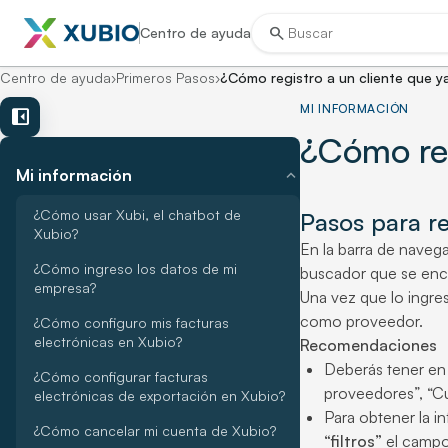
search
Centro de ayuda
Centro de ayuda
›
Primeros Pasos
›
¿Cómo registro a un cliente que y
MI INFORMACIÓN
left_panel_close
¿Cómo reg
expand_more
Mi información
¿Cómo usar Xubi, el chatbot de
Pasos para re
Xubio?
En la barra de naveg
¿Cómo ingreso los datos de mi
buscador que se encu
empresa?
Una vez que lo ingre
como proveedor.
¿Cómo configuro mis facturas
electrónicas en Xubio?
Recomendaciones
Deberás tener en 
¿Cómo configurar facturas
proveedores”, “Cu
electrónicas de exportación en Xubio?
Para obtener la 
¿Cómo cancelar mi cuenta de Xubio?
“filtros”
el camp