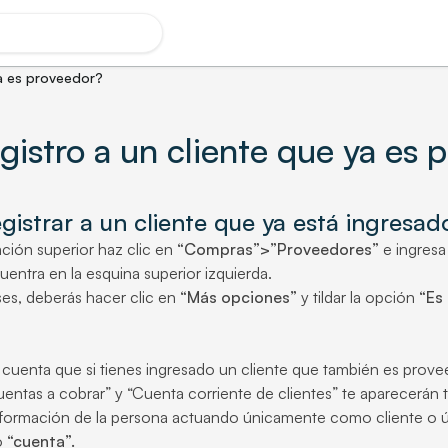
a es proveedor?
istro a un cliente que ya es 
gistrar a un cliente que ya está ingresa
ación superior haz clic en
“Compras”>”Proveedores”
e ingresa
entra en la esquina superior izquierda.
ses, deberás hacer clic en
“Más opciones”
y tildar la opción
“Es 
cuenta que si tienes ingresado un cliente que también es provee
entas a cobrar” y “Cuenta corriente de clientes” te aparecerá
información de la persona actuando únicamente como cliente o 
o
“cuenta”.