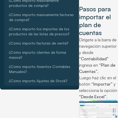
¿Cómo importo masivamente
productos de compra?
Pasos para
¿Cómo importo masivamente facturas
importar el
de compra?
plan de
¿Cómo importo los importes de los
cuentas
productos de las listas de precios?
Dirígete a la barra de
¿Cómo importo facturas de venta?
navegación superior
y desde
¿Cómo importo clientes de forma
masiva?
“Contabilidad”
ingresa en
“Plan de
¿Cómo importo Asientos Contables
Cuentas”.
Manuales?
Luego haz clic en el
¿Cómo importo Ajustes de Stock?
botón
“Importar”
y
selecciona la opción
“Desde Excel”
.