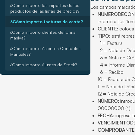
¿Cómo importo los importes de los
Los campos marcad
productos de las listas de precios?
NÚMERODECON
interno a sus ítem
¿Cómo importo facturas de venta?
CLIENTE:
coloca e
¿Cómo importo clientes de forma
TIPO:
está repres
masiva?
1 = Factura
¿Cómo importo Asientos Contables
2 = Nota de Déb
Manuales?
3 = Nota de Créd
4 = Informe Diario
¿Cómo importo Ajustes de Stock?
6 = Recibo
10 = Factura de C
11 = Nota de Débi
12 = Nota de Créd
NÚMERO:
introdu
00000000 (*);
FECHA:
ingresa la
VENCIMIENTOD
COMPROBANTE 