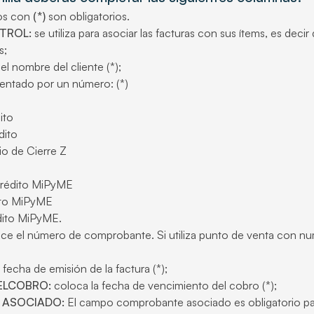
os con
(*)
son obligatorios.
TROL:
se utiliza para asociar las facturas con sus ítems, es de
s;
l nombre del cliente (*);
entado por un número: (*)
ito
ito
 de Cierre Z
rédito MiPyME
to MiPyME
ito MiPyME.
ce el número de comprobante. Si utiliza punto de venta con 
 fecha de emisión de la factura (*);
ELCOBRO:
coloca la fecha de vencimiento del cobro (*);
ASOCIADO:
El campo comprobante asociado es obligatorio para