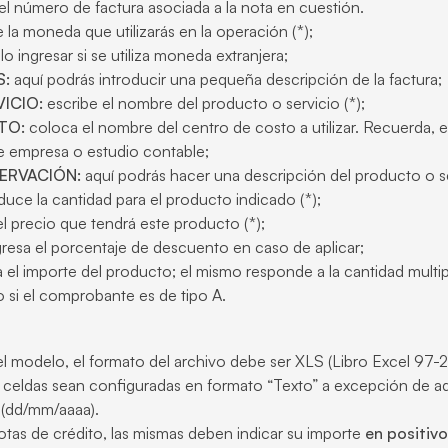
el número de factura asociada a la nota en cuestión.
la moneda que utilizarás en la operación (*);
lo ingresar si se utiliza moneda extranjera;
S:
aquí podrás introducir una pequeña descripción de la factura;
ICIO:
escribe el nombre del producto o servicio (*);
TO:
coloca el nombre del centro de costo a utilizar. Recuerda, e
e empresa o estudio contable;
RVACIÓN:
aquí podrás hacer una descripción del producto o se
duce la cantidad para el producto indicado (*);
l precio que tendrá este producto (*);
resa el porcentaje de descuento en caso de aplicar;
el importe del producto; el mismo responde a la cantidad multipl
o si el comprobante es de tipo A.
el modelo, el formato del archivo debe ser XLS (Libro Excel 97-
 celdas sean configuradas en formato “Texto” a excepción de a
 (dd/mm/aaaa).
otas de crédito, las mismas deben indicar su importe
en positivo