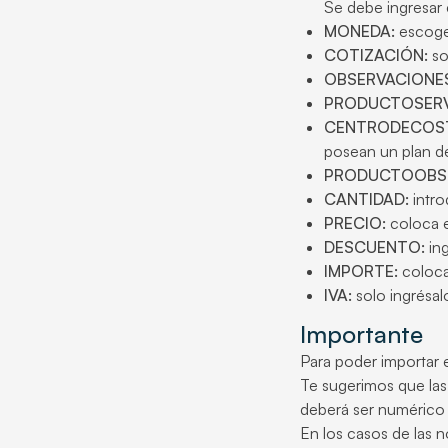
Se debe ingresar 
MONEDA:
escoge 
COTIZACIÓN:
so
OBSERVACIONE
PRODUCTOSERV
CENTRODECOS
posean un plan d
PRODUCTOOBSE
CANTIDAD:
intro
PRECIO:
coloca e
DESCUENTO:
ing
IMPORTE:
coloca 
IVA:
solo ingrésal
Importante
Para poder importar 
Te sugerimos que las
deberá ser numérico
En los casos de las n