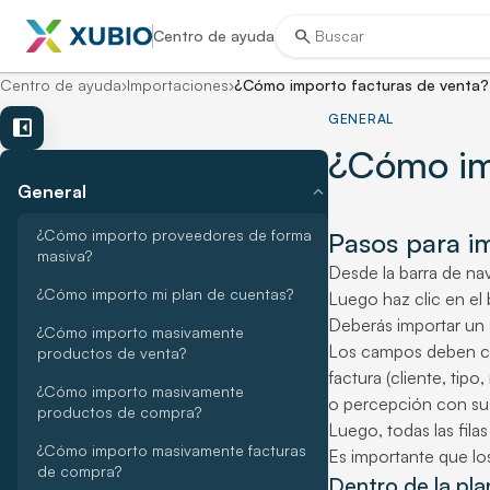
search
Centro de ayuda
Centro de ayuda
›
Importaciones
›
¿Cómo importo facturas de venta?
GENERAL
left_panel_close
¿Cómo imp
expand_more
General
¿Cómo importo proveedores de forma
Pasos para i
masiva?
Desde la barra de na
¿Cómo importo mi plan de cuentas?
Luego haz clic en el
Deberás importar un a
¿Cómo importo masivamente
Los campos deben com
productos de venta?
factura (cliente, tip
¿Cómo importo masivamente
o percepción con sus
productos de compra?
Luego, todas las fil
¿Cómo importo masivamente facturas
Es importante que los
de compra?
Dentro de la pla