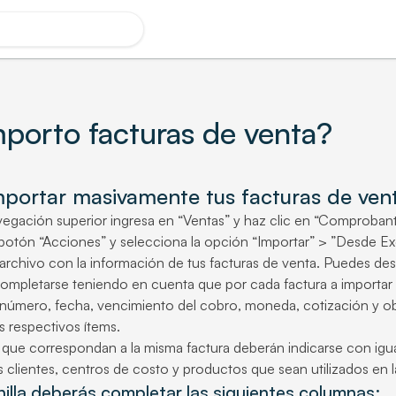
orto facturas de venta?
mportar masivamente
tus
facturas de ven
vegación superior ingresa en “Ventas” y haz clic en “Comprobant
 botón “Acciones” y selecciona la opción “Importar” > ”Desde Ex
rchivo con la información de tus facturas de venta. Puedes desc
pletarse teniendo en cuenta que por cada factura a importar se 
o, número, fecha, vencimiento del cobro, moneda, cotización y ob
 respectivos ítems.
as que correspondan a la misma factura deberán indicarse con igu
 clientes, centros de costo y productos que sean utilizados en l
nilla deberás completar las siguientes columnas: