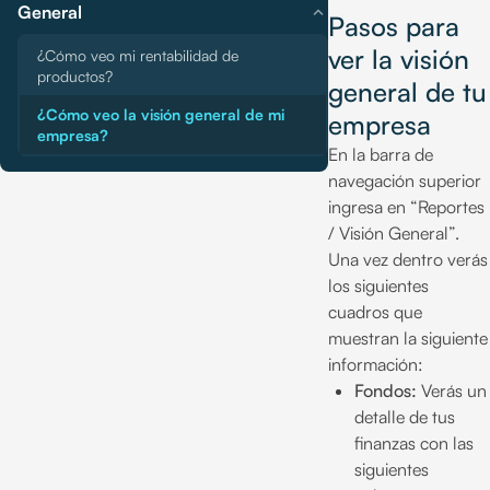
expand_more
General
Pasos para
ver la visión
¿Cómo veo mi rentabilidad de
productos?
general de tu
¿Cómo veo la visión general de mi
empresa
empresa?
En la barra de
navegación superior
ingresa en “Reportes
/ Visión General”.
Una vez dentro verás
los siguientes
cuadros que
muestran la siguiente
información:
Fondos:
Verás un
detalle de tus
finanzas con las
siguientes