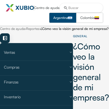
search
Centro de ayuda
Argentina
Colombia
Centro de ayuda
›
Reportes
›
¿Cómo veo la visión general de mi empresa?
GENERAL
left_panel_close
¿Cómo
expand_more
Ventas
veo la
visión
expand_more
Compras
general
expand_more
Finanzas
de mi
empresa?
expand_more
Inventario