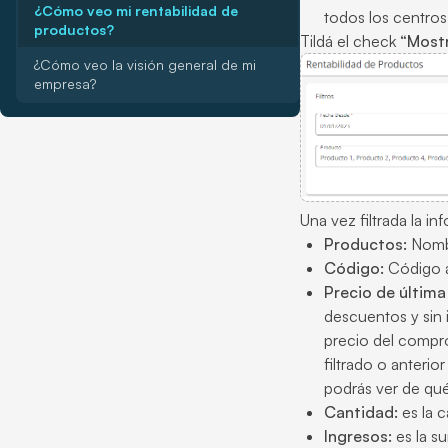
¿Cómo veo mi rentabilidad de
todos los centros
productos?
Tildá el check
“Mostr
¿Cómo veo la visión general de mi
empresa?
Una vez filtrada la in
Productos:
Nombr
Código:
Código a
Precio de últim
descuentos y sin 
precio del compr
filtrado o anteri
podrás ver de qu
Cantidad:
es la c
Ingresos:
es la s