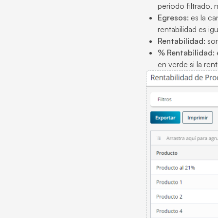
periodo filtrado, 
Egresos:
es la ca
rentabilidad es i
Rentabilidad:
son
% Rentabilidad:
e
en verde si la re