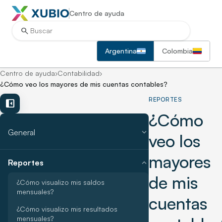
Centro de ayuda
search
Argentina
Colombia
Centro de ayuda
›
Contabilidad
›
¿Cómo veo los mayores de mis cuentas contables?
REPORTES
left_panel_close
¿Cómo
expand_more
General
veo los
mayores
expand_more
Reportes
de mis
¿Cómo visualizo mis saldos
mensuales?
cuentas
¿Cómo visualizo mis resultados
mensuales?