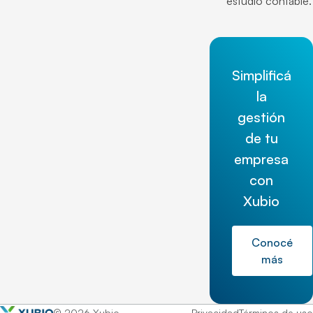
estudio contable.
Simplificá
la
gestión
de tu
empresa
con
Xubio
Conocé
más
© 2026 Xubio
Privacidad
Términos de uso