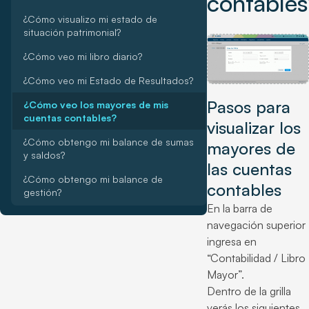
contables
¿Cómo visualizo mi estado de
situación patrimonial?
¿Cómo veo mi libro diario?
¿Cómo veo mi Estado de Resultados?
Pasos para
¿Cómo veo los mayores de mis
cuentas contables?
visualizar los
¿Cómo obtengo mi balance de sumas
mayores de
y saldos?
las cuentas
¿Cómo obtengo mi balance de
contables
gestión?
En la barra de
navegación superior
ingresa en
“Contabilidad / Libro
Mayor”.
Dentro de la grilla
verás los siguientes