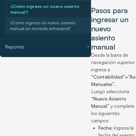
¿Cómo ingreso un nuevo asiento
Pasos para
manual?
ingresar un
¿Cómo ingreso un nuevo asiento
nuevo
manual en moneda extranjera?
asiento
manual
expand_more
Reportes
Desde la barra de
navegación superior
ingresa a
“Contabilidad”>”As
Manuales”.
Luego selecciona
“Nuevo Asiento
Manual”
y completa
los siguientes
campos:
Fecha:
ingresa la
fecha del asiento