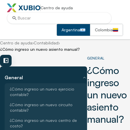
Centro de ayuda
search
Argentina
Colombia
Centro de ayuda
›
Contabilidad
›
¿Cómo ingreso un nuevo asiento manual?
GENERAL
left_panel_close
¿Cómo
expand_more
General
ingreso
¿Cómo ingreso un nuevo ejercicio
un nuevo
contable?
asiento
¿Cómo ingreso un nuevo circuito
contable?
manual?
¿Cómo ingreso un nuevo centro de
costo?