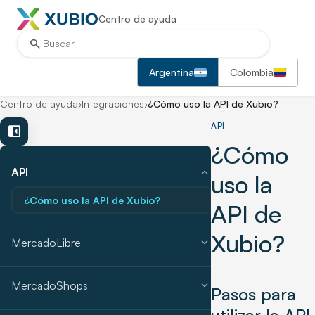
Centro de ayuda
search
Argentina
Colombia
Centro de ayuda
›
Integraciones
›
¿Cómo uso la API de Xubio?
API
left_panel_close
¿Cómo
expand_more
API
uso la
¿Cómo uso la API de Xubio?
API de
Xubio?
expand_more
MercadoLibre
expand_more
MercadoShops
Pasos para