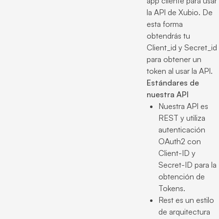
app cliente para usar
la API de Xubio. De
esta forma
obtendrás tu
Client_id y Secret_id
para obtener un
token al usar la API.
Estándares de
nuestra API
Nuestra API es
REST y utiliza
autenticación
OAuth2 con
Client-ID y
Secret-ID para la
obtención de
Tokens.
Rest es un estilo
de arquitectura