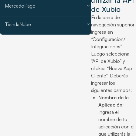
utilizar la API
expand_more
MercadoPago
de Xubio
En la barra de
expand_more
TiendaNube
navegación superior
ingresa en
“Configuración/
Integraciones”.
Luego selecciona
“API de Xubio” y
clickea “Nueva App
Cliente”. Deberás
ingresar los
siguientes campos:
Nombre de la
Aplicación:
Ingresa el
nombre de tu
aplicación con el
que utilizarás la