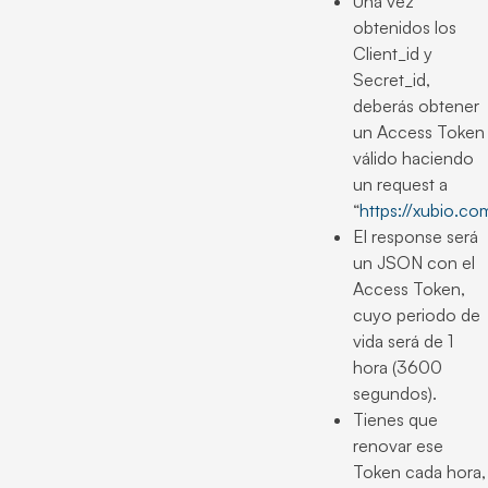
Una vez
obtenidos los
Client_id y
Secret_id,
deberás obtener
un Access Token
válido haciendo
un request a
“
https://xubio.co
El response será
un JSON con el
Access Token,
cuyo periodo de
vida será de 1
hora (3600
segundos).
Tienes que
renovar ese
Token cada hora,