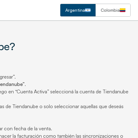
Argentina
Colombia
be?
resar”.
iendanube”
.
ego en “Cuenta Activa” seleccioná la cuenta de Tiendanube
tadas de Tiendanube o solo seleccionar aquellas que deseás
ar con fecha de la venta.
hacer la facturación como también las sincronizaciones o