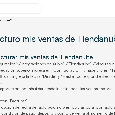
danube?
cturo mis ventas de Tiendanu
acturar mis ventas de Tiendanube
guración”>”Integraciones de Xubio”>”Tiendanube”>”Vincular/Ing
vegación superior ingresá en
“Configuración”
y hacé clic en
“T
ltros”,
ingresá la fecha
“Desde”
y
“Hasta”
correspondientes, lu
a.
importación, podrás tildar desde la grilla todas las ventas impor
otón “
Facturar”.
a opción de fecha de facturación o bien, podrás optar por factur
a condición de pago, depósito y punto de venta al momento de 