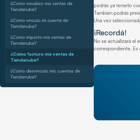
¿Cómo visualizo mis ventas de
podrás ya tenerlo con
Tiendanube?
También podrás presi
Una vez seleccionad
¿Cómo vinculo mi cuenta de
Tiendanube?
¡Recordá!
¿Cómo importo mis ventas de
No se actualizará el
Tiendanube?
correspondiente. Es d
¿Cómo facturo mis ventas de
Tiendanube?
¿Cómo desvinculo mis cuentas de
Tiendanube?