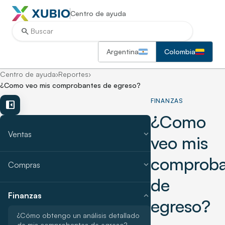
Centro de ayuda
search
Argentina
Colombia
Centro de ayuda
›
Reportes
›
¿Como veo mis comprobantes de egreso?
FINANZAS
left_panel_close
¿Como
expand_more
Ventas
veo mis
comproba
expand_more
Compras
de
expand_more
Finanzas
egreso?
¿Cómo obtengo un análisis detallado
de mis comprobantes de egreso?