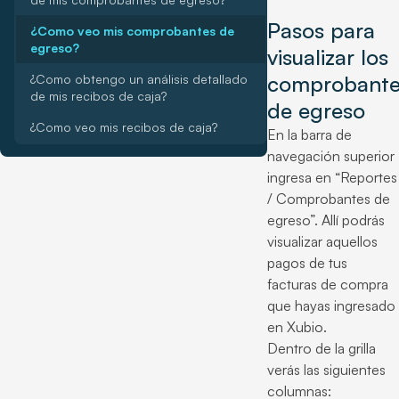
Pasos para
¿Como veo mis comprobantes de
egreso?
visualizar los
comprobante
¿Como obtengo un análisis detallado
de mis recibos de caja?
de egreso
¿Como veo mis recibos de caja?
En la barra de
navegación superior
ingresa en “Reportes
/ Comprobantes de
egreso”. Allí podrás
visualizar aquellos
pagos de tus
facturas de compra
que hayas ingresado
en Xubio.
Dentro de la grilla
verás las siguientes
columnas: