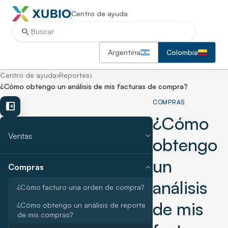
Centro de ayuda
search
Argentina
Colombia
Centro de ayuda
›
Reportes
›
¿Cómo obtengo un análisis de mis facturas de compra?
COMPRAS
left_panel_close
¿Cómo
expand_more
Ventas
obtengo
un
expand_more
Compras
análisis
¿Cómo facturo una orden de compra?
de mis
¿Cómo obtengo un análisis de reporte
de mis compras?