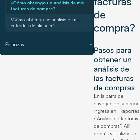
facturas
¿Cómo obtengo un análisis de mis
facturas de compra?
de
¿Cómo obtengo un análisis de mis
compra?
entradas de almacén?
expand_more
Finanzas
Pasos para
obtener un
análisis de
las facturas
de compras
En la barra de
navegación superior
ingresa en “Reportes
/ Análisis de facturas
de compras”. Allí
podrás visualizar un