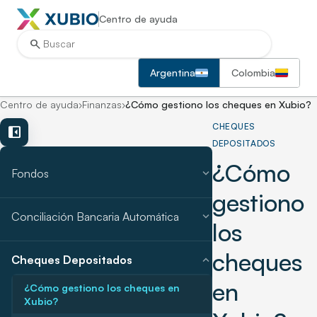
Centro de ayuda
search
Argentina
Colombia
Centro de ayuda
›
Finanzas
›
¿Cómo gestiono los cheques en Xubio?
CHEQUES
left_panel_close
DEPOSITADOS
¿Cómo
expand_more
Fondos
gestiono
expand_more
Conciliación Bancaria Automática
los
cheques
expand_more
Cheques Depositados
en
¿Cómo gestiono los cheques en
Xubio?