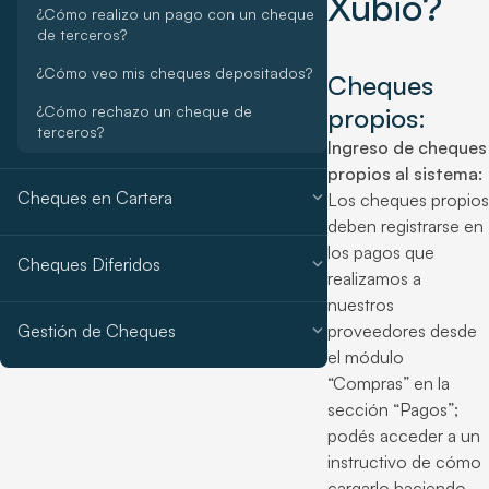
Xubio?
¿Cómo realizo un pago con un cheque
de terceros?
¿Cómo veo mis cheques depositados?
Cheques
¿Cómo rechazo un cheque de
propios:
terceros?
Ingreso de cheques
propios al sistema:
expand_more
Cheques en Cartera
Los cheques propios
deben registrarse en
los pagos que
expand_more
Cheques Diferidos
realizamos a
nuestros
expand_more
Gestión de Cheques
proveedores desde
el módulo
“Compras” en la
sección “Pagos”;
podés acceder a un
instructivo de cómo
cargarlo haciendo