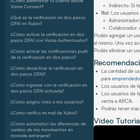
¿Cómo administrar tu cuenta desde
Indirecto: Si 
Visma Connect?
Rol:
Los usuarios 
¿Qué es la verificación en dos pasos
Administrador:
(2FA) en Xubio?
Colaborador: e
¿Cómo activar la verificación en dos
Podés agregar un usu
pasos (2FA) con Visma Authenticator?
al mismo. Una vez ac
Podés eliminar un us
¿Cómo activar las notificaciones push
de la verificación en dos pasos?
Recomendaci
¿Cómo desactivar la verificación en
La cantidad de us
dos pasos (2FA)?
para
emprendedo
¿Cómo ingresar con la verificación en
Los usuarios de ti
dos pasos (2FA) activada?
Los usuarios de t
venta a ARCA.
¿Cómo asigno roles a mis usuarios?
Podrás tener más 
¿Cómo verifico mi mail de Xubio?
Vídeo Tutoria
¿Cómo automatizo las diferencias de
cambio de mis movimientos en
moneda extranjera?