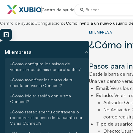
search
Centro de ayuda
Centro de ayuda
›
Configuración
›
¿Cómo invito a un nuevo usuario d
MI EMPRESA
left_panel_close
¿Cómo inv
expand_more
Mi empresa
¿Como configuro los avisos de
Pasos para in
vencimientos de mis comprobantes?
Desde la barra de nav
¿Cómo modificar los datos de tu
Una vez dentro verás 
cuenta en Visma Connect?
Email:
Verás los c
Estado:
Verás la 
¿Cómo iniciar sesión con Visma
Connect?
Activado: Quie
No Activado: Q
¿Cómo restablecer tu contraseña o
correo registr
recuperar el acceso de tu cuenta con
Visma Connect?
Tipo de usuario:
Directo: Usuar