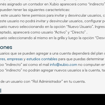
tenés asignado un contador en Xubio aparecerá como “indirecto”. 
pueden tener las siguientes características:
 este usuario tiene permisos para invitar y desvincular usuarios,
ste usuario no podrá invitar y desvincular usuarios, configurar 
ario nuevo seleccionando en la opción “Nuevo Usuario”. Ingresá 
eptado, aparecerá como usuario “Activo” y “Directo” .
uario seleccionando al mismo en la grilla y luego la opción “Des
ones
uarios que se pueden agregar a una cuenta dependerá del plan qu
res
,
empresas
y
estudios contables
para que puedas determinar q
po “indirecto” así como el mail
info@xubio.com
no computan en l
ipo “indirecto” no podrán agregar nuevos usuarios a la cuenta, t
de un usuario con “Rol Administrador” en tu cuenta.
l