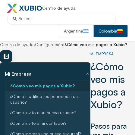
Centro de ayuda
search
Argentina
Colombia
Centro de ayuda
›
Configuración
›
¿Cómo veo mis pagos a Xubio?
MI EMPRESA
left_panel_close
¿Cómo
expand_more
Mi Empresa
veo mis
¿Cómo veo mis pagos a Xubio?
pagos a
¿Cómo modifico los permisos a un
Xubio?
usuario?
¿Cómo invito a un nuevo usuario?
¿Cómo invito a mi contador?
Pasos para
¿Cómo ingreso una nueva sucursal?