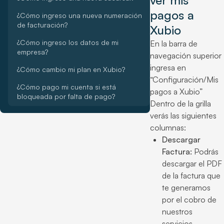
ver mis
pagos a
¿Cómo ingreso una nueva numeración
de facturación?
Xubio
¿Cómo ingreso los datos de mi
En la barra de
empresa?
navegación superior
ingresa en
¿Cómo cambio mi plan en Xubio?
“Configuración/Mis
¿Cómo pago mi cuenta si está
pagos a Xubio”
bloqueada por falta de pago?
Dentro de la grilla
verás las siguientes
columnas:
Descargar
Factura:
Podrás
descargar el PDF
de la factura que
te generamos
por el cobro de
nuestros
servicios.