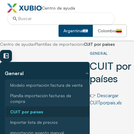
Centro de ayuda
search
Argentina
Colombia
Centro de ayuda
›
Plantillas de importación
›
CUIT por países
GENERAL
left_panel_close
CUIT por
expand_more
General
países
Modelo importación factura de venta
👉
Descargar
Planilla importación facturas de
compra
CUITporpais.xls
CUIT por países
Importar lista de precios
importación asiento manual