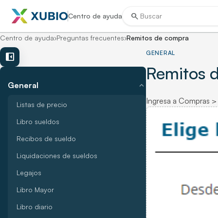
search
Centro de ayuda
Centro de ayuda
›
Preguntas frecuentes
›
Remitos de compra
GENERAL
left_panel_close
Remitos 
expand_more
General
Ingresa a Compras > R
Listas de precio
Libro sueldos
Recibos de sueldo
Liquidaciones de sueldos
Legajos
Libro Mayor
Libro diario