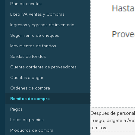
Plan de cuentas
Libro IVA Ventas y Compras
Ingresos y egresos de inventario
Seguimiento de cheques
Movimientos de fondos
Salidas de fondos
Cuenta corriente de proveedores
Cuentas a pagar
Órdenes de compra
Remitos de compra
Pagos
Después de personaliza
Listas de precios
Luego, dirígete a Acc
remitos.
Productos de compra