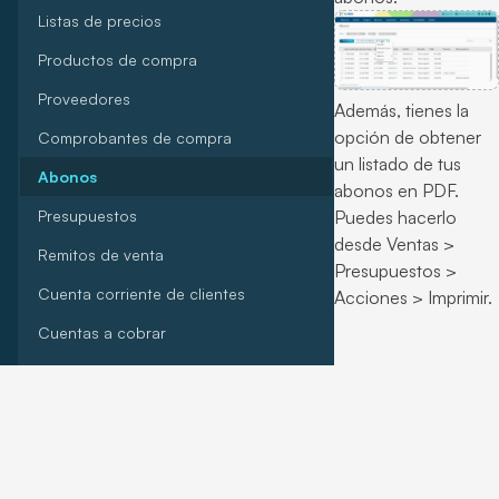
Listas de precios
Productos de compra
Proveedores
Además, tienes la
opción de obtener
Comprobantes de compra
un listado de tus
Abonos
abonos en PDF.
Presupuestos
Puedes hacerlo
desde Ventas >
Remitos de venta
Presupuestos >
Cuenta corriente de clientes
Acciones > Imprimir.
Cuentas a cobrar
Cobranzas
Productos de venta
Clientes
PDF de comprobantes de venta
© 2026 Xubio
Privacidad
Términos de uso