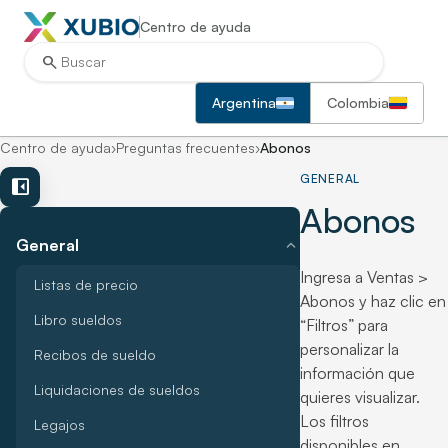
Centro de ayuda
search
Argentina
Colombia
Centro de ayuda
›
Preguntas frecuentes
›
Abonos
GENERAL
left_panel_close
Abonos
expand_more
General
Ingresa a Ventas >
Listas de precio
Abonos y haz clic en
Libro sueldos
“Filtros” para
personalizar la
Recibos de sueldo
información que
Liquidaciones de sueldos
quieres visualizar.
Los filtros
Legajos
disponibles en