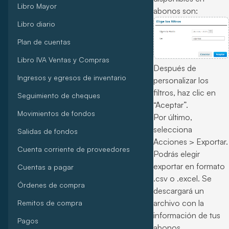
Libro Mayor
abonos son:
Libro diario
Plan de cuentas
Libro IVA Ventas y Compras
Después de
Ingresos y egresos de inventario
personalizar los
filtros, haz clic en
Seguimiento de cheques
“Aceptar”.
Movimientos de fondos
Por último,
selecciona
Salidas de fondos
Acciones > Exportar.
Cuenta corriente de proveedores
Podrás elegir
exportar en formato
Cuentas a pagar
.csv o .excel. Se
Órdenes de compra
descargará un
archivo con la
Remitos de compra
información de tus
Pagos
abonos.