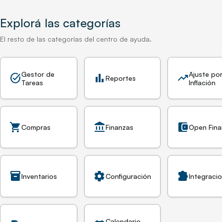
Explorá las categorías
El resto de las categorías del centro de ayuda.
Gestor de
Ajuste po
task_alt
bar_chart
trending_up
Reportes
Tareas
Inflación
shopping_cart
account_balance
account_balance_wallet
Compras
Finanzas
Open Fin
inventory_2
settings
extension
Inventarios
Configuración
Integraci
Calendario