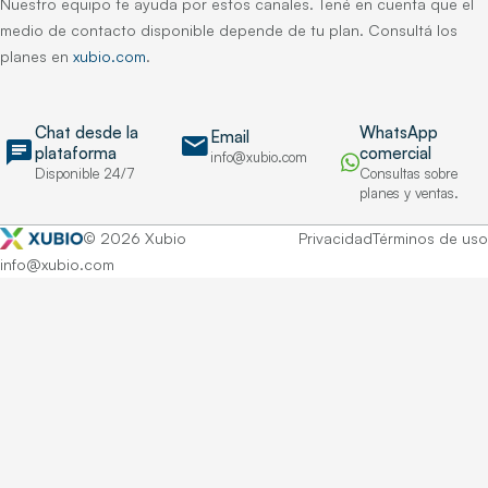
Nuestro equipo te ayuda por estos canales. Tené en cuenta que el
medio de contacto disponible depende de tu plan. Consultá los
planes en
xubio.com
.
Chat desde la
WhatsApp
Email
mail
chat
plataforma
comercial
info@xubio.com
Disponible 24/7
Consultas sobre
planes y ventas.
© 2026 Xubio
Privacidad
Términos de uso
info@xubio.com