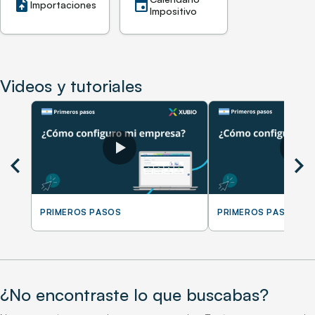
upload_file
event
Importaciones
Impositivo
Videos y tutoriales
chevron_left
chevron_right
PRIMEROS PASOS
PRIMEROS PASOS
¿No encontraste lo que buscabas?