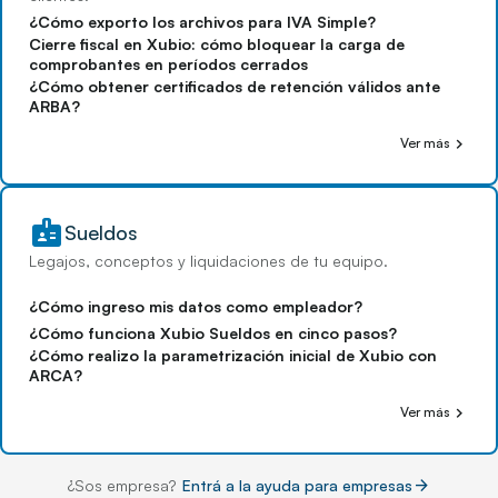
¿Cómo exporto los archivos para IVA Simple?
Cierre fiscal en Xubio: cómo bloquear la carga de
comprobantes en períodos cerrados
¿Cómo obtener certificados de retención válidos ante
ARBA?
chevron_right
Ver más
badge
Sueldos
Legajos, conceptos y liquidaciones de tu equipo.
¿Cómo ingreso mis datos como empleador?
¿Cómo funciona Xubio Sueldos en cinco pasos?
¿Cómo realizo la parametrización inicial de Xubio con
ARCA?
chevron_right
Ver más
arrow_forward
¿Sos empresa?
Entrá a la ayuda para empresas