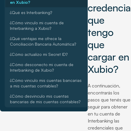
en Xubio?
credencia
¿Qué es Interbanking?
que
¿Cómo vinculo mi cuenta de
Interbanking a Xubio?
tengo
¿Qué ventajas me ofrece la
que
Conciliación Bancaria Automática?
cargar en
¿Cómo actualizo mi Secret ID?
¿Cómo desconecto mi cuenta de
Xubio?
Interbanking de Xubio?
¿Cómo vinculo mis cuentas bancarias
A continuación,
a mis cuentas contables?
encontrarás los
¿Cómo desvinculo mis cuentas
pasos que tenés que
bancarias de mis cuentas contables?
seguir para obtener
en tu cuenta de
Interbanking las
credenciales que