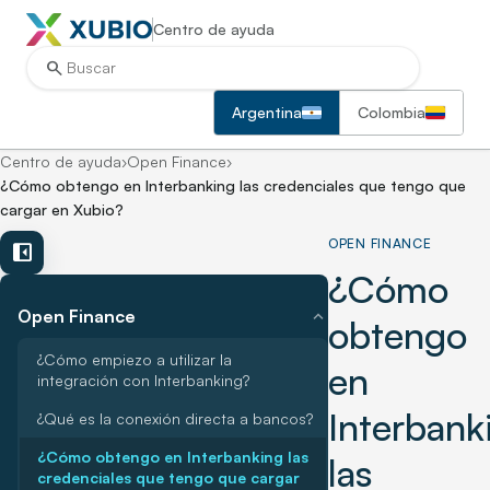
Centro de ayuda
search
Argentina
Colombia
Centro de ayuda
›
Open Finance
›
¿Cómo obtengo en Interbanking las credenciales que tengo que
cargar en Xubio?
OPEN FINANCE
left_panel_close
¿Cómo
expand_more
Open Finance
obtengo
¿Cómo empiezo a utilizar la
en
integración con Interbanking?
Interbank
¿Qué es la conexión directa a bancos?
¿Cómo obtengo en Interbanking las
las
credenciales que tengo que cargar