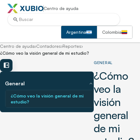
Centro de ayuda
search
Argentina
Colombia
Centro de ayuda
›
Contadores
›
Reportes
›
¿Cómo veo la visión general de mi estudio?
GENERAL
left_panel_close
¿Cómo
expand_more
General
veo la
¿Cómo veo la visión general de mi
visión
estudio?
general
de mi