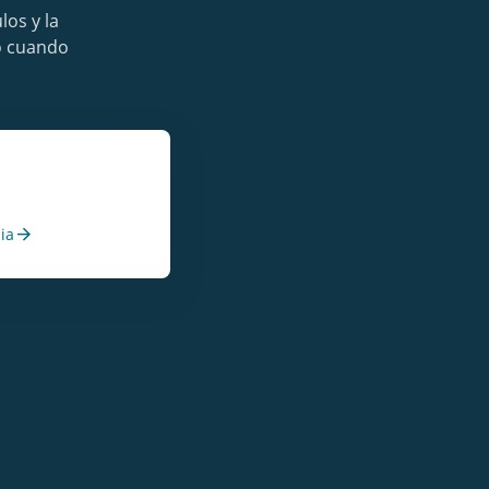
os y la
o cuando
arrow_forward
ia