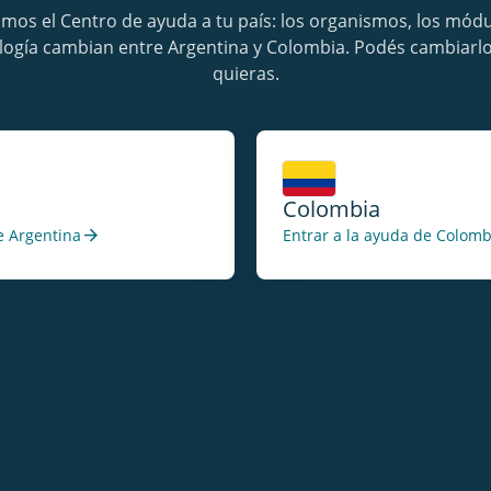
mos el Centro de ayuda a tu país: los organismos, los módul
logía cambian entre Argentina y Colombia. Podés cambiarl
quieras.
Colombia
arrow_forward
e Argentina
Entrar a la ayuda de Colomb