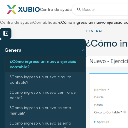
search
Centro de ayuda
Centro de ayuda
›
Contabilidad
›
¿Cómo ingreso un nuevo ejercicio c
GENERAL
left_panel_close
¿Cómo ing
expand_more
General
¿Cómo ingreso un nuevo ejercicio
contable?
¿Cómo ingreso un nuevo circuito
contable?
¿Cómo ingreso un nuevo centro de
costo?
¿Cómo ingreso un nuevo asiento
manual?
¿Cómo ingreso un nuevo asiento