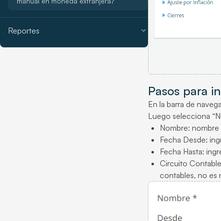
manual en moneda extranjera?
expand_more
Reportes
Pasos para in
En la barra de navega
Luego selecciona “Nu
Nombre: nombre de
Fecha Desde: ingr
Fecha Hasta: ingr
Circuito Contable:
contables, no es n