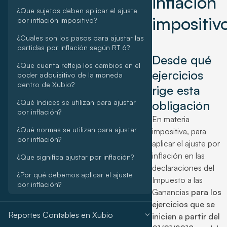
inflación
¿Que sujetos deben aplicar el ajuste
impositiv
por inflación impositivo?
¿Cuales son los pasos para ajustar las
partidas por inflación según RT 6?
Desde qué
¿Que cuenta refleja los cambios en el
ejercicios
poder adquisitivo de la moneda
dentro de Xubio?
rige esta
¿Qué índices se utilizan para ajustar
obligación
por inflación?
En materia
¿Qué normas se utilizan para ajustar
impositiva, para
por inflación?
aplicar el ajuste por
inflación en las
¿Que significa ajustar por inflación?
declaraciones del
¿Por qué debemos aplicar el ajuste
Impuesto a las
por inflación?
Ganancias
para los
ejercicios que se
expand_more
Reportes Contables en Xubio
inicien a partir del