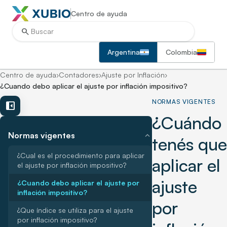
Centro de ayuda
search
Argentina
Colombia
Centro de ayuda
›
Contadores
›
Ajuste por Inflación
›
¿Cuando debo aplicar el ajuste por inflación impositivo?
NORMAS VIGENTES
left_panel_close
¿Cuándo
expand_more
Normas vigentes
tenés que
¿Cual es el procedimiento para aplicar
aplicar el
el ajuste por inflación impositivo?
ajuste
¿Cuando debo aplicar el ajuste por
inflación impositivo?
por
¿Que índice se utiliza para el ajuste
por inflación impositivo?