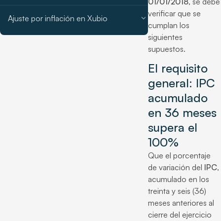
01/01/2018
, se debe
verificar que se
expand_more
Ajuste por inflación en Xubio
cumplan los
siguientes
supuestos.
El requisito
general: IPC
acumulado
en 36 meses
supera el
100%
Que el porcentaje
de variación del
IPC
,
acumulado en los
treinta y seis (36)
meses anteriores al
cierre del ejercicio